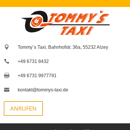

Tommy´s Taxi, Bahnhofstr. 36a, 55232 Alzey

+49 6731 8432

+49 6731 9977791

kontakt@tommys-taxi.de
ANRUFEN